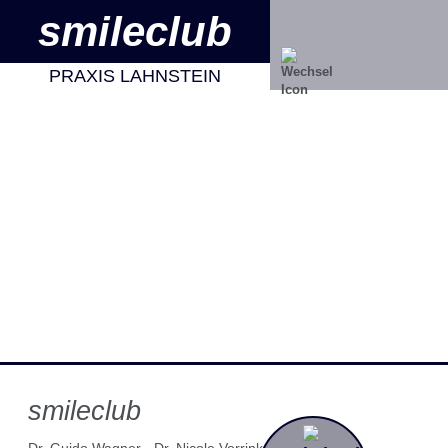
smileclub
SKIP TO MAIN CONTENT
PRAXIS LAHNSTEIN
smileclub