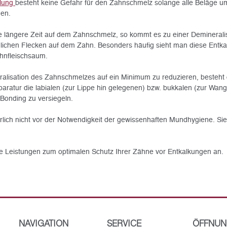
lung
besteht keine Gefahr für den Zahnschmelz solange alle Beläge um
den.
ne längere Zeit auf dem Zahnschmelz, so kommt es zu einer Deminerali
unlichen Flecken auf dem Zahn. Besonders häufig sieht man diese Entk
hnfleischsaum.
alisation des Zahnschmelzes auf ein Minimum zu reduzieren, besteht d
paratur die labialen (zur Lippe hin gelegenen) bzw. bukkalen (zur Wa
Bonding zu versiegeln.
rlich nicht vor der Notwendigkeit der gewissenhaften Mundhygiene. Sie s
se Leistungen zum optimalen Schutz Ihrer Zähne vor Entkalkungen an.
NAVIGATION
SERVICE
ÖFFNUN