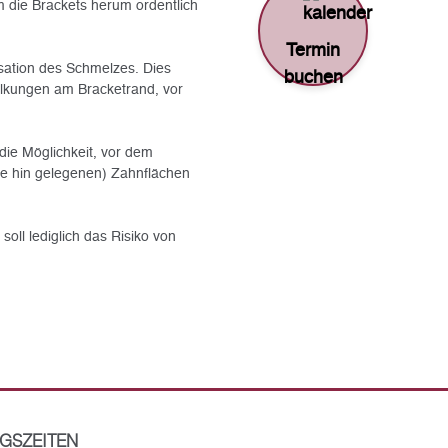
 die Brackets herum ordentlich
Termin
sation des Schmelzes. Dies
buchen
alkungen am Bracketrand, vor
ie Möglichkeit, vor dem
nge hin gelegenen) Zahnflächen
oll lediglich das Risiko von
GSZEITEN