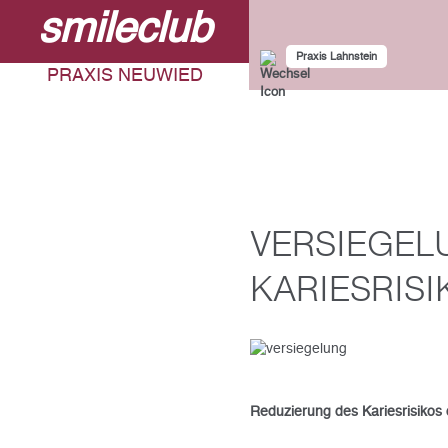
smileclub
SKIP TO MAIN CONTENT
Praxis Lahnstein
PRAXIS NEUWIED
VERSIEGEL
KARIESRISI
Reduzierung des Kariesrisikos 