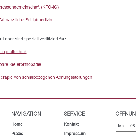
teressengemeinschaft (KFO-IG)
ahnärztliche Schlafmedizin
abor sind speziell zertifiziert für:
Lingualtechnik
tbare Kieferorthopädie
herapie von schlafbezogenen Atmungsstörungen
NAVIGATION
SERVICE
ÖFFNUN
Home
Kontakt
Mo.
08
Praxis
Impressum