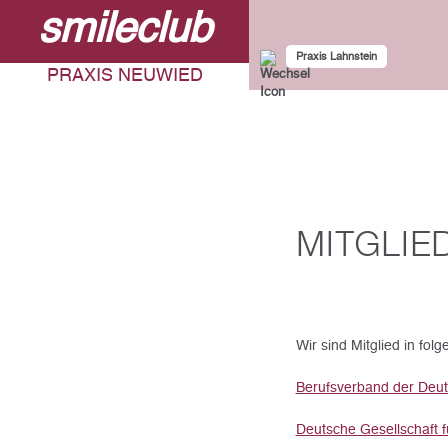
smileclub
SKIP TO MAIN CONTENT
Praxis Lahnstein
PRAXIS NEUWIED
MITGLIE
Wir sind Mitglied in fol
Berufsverband der Deut
Deutsche Gesellschaft f